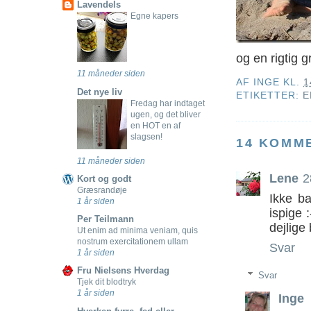
Lavendels
Egne kapers
og en rigtig g
11 måneder siden
AF
INGE
KL.
1
Det nye liv
ETIKETTER:
E
Fredag har indtaget
ugen, og det bliver
en HOT en af
slagsen!
14 KOMM
11 måneder siden
Lene
2
Kort og godt
Græsrandøje
Ikke ba
1 år siden
ispige 
Per Teilmann
dejlige 
Ut enim ad minima veniam, quis
nostrum exercitationem ullam
Svar
1 år siden
Fru Nielsens Hverdag
Svar
Tjek dit blodtryk
1 år siden
Inge