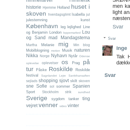
SKØNNE 
himmelfarver
Himmelsk
huset i
men kan
historie
Holland
Hjemme
light a
skoven
Isabella
hverdagsglimt
jul
næsten 
julestemning
kunst
København
Svar
leg
lejlighed
Line
Lou
og Benjamin
London
loppemarked
og Sand
mad
Mandagstema
Svar
mig
Melanie
Martha
Min blog
Inge
naturen
Mobilblogning
Musik
motion
Nikka
Nyhavn
Nytår
Tak H
Norge
Odense
os
på
dækket
Prag
oplevelser
oplevelse
tur
Roskilde
Påske
Roskilde
Svar
festival
Sagnlandet Lejre
Sankthansaften
shopping
sjovt
skilt
sejlads
skoven
sne
Sofie
Spanien
sommer
sol
Sport
Stockholm
strik
sundhed
Sverige
ting
sygdom
tanker
venner
vejret
vinter
video