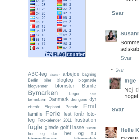
Svar
Susan
Sommert
selskab
Svar
Svar
ABC-leg
arbejde
bagning
altanen
blogleg
Inge
Berlin
biler
blogmøde
blomster
Bumle
blogvenner
Nej d
Bymarken
bøger
børn
noget 
Danmark
dyr
børnebørn
drengene
Emil
efterår
Elephant Parade
Svar
Ferie
familie
fest
forår
foto-
leg
frustration
Fotokalender 2011
fugle
glæde
golf
Hasse
haven
Helle K
her og nu
her og der