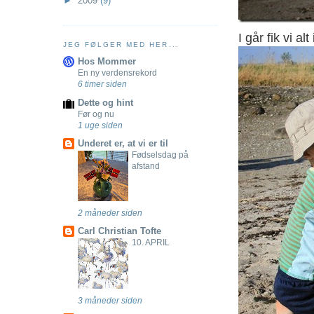
►
2009
(9)
I går fik vi a
JEG FØLGER MED HER...
Hos Mommer
En ny verdensrekord
6 timer siden
Dette og hint
Før og nu
1 uge siden
Underet er, at vi er til
Fødselsdag på
afstand
2 måneder siden
Carl Christian Tofte
10. APRIL
3 måneder siden