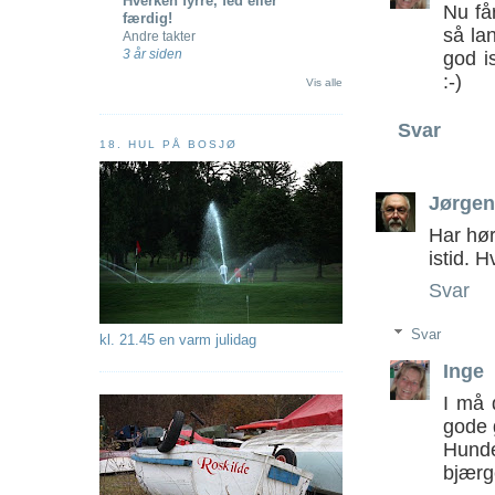
Hverken fyrre, fed eller
Nu får
færdig!
så la
Andre takter
3 år siden
god i
:-)
Vis alle
Svar
18. HUL PÅ BOSJØ
Jørgen
Har hør
istid. 
Svar
Svar
kl. 21.45 en varm julidag
Inge
I må 
gode 
Hunde
bjærge