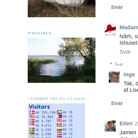
Svar
Madam
RINGSJØEN...
Nårh, s
Ishuset
Svar
Svar
Inge
Tak, 
af Lis
I KOMMER FRA (06-10-2010)
Svar
Ellen
2
Jamen 