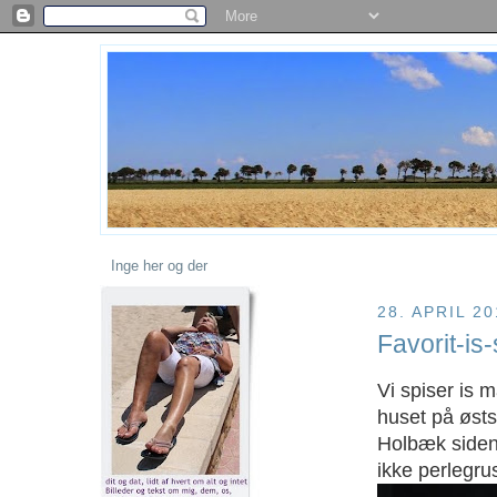
Inge her og der
28. APRIL 2
Favorit-is-
Vi spiser is m
huset på østs
Holbæk siden.
ikke perlegr