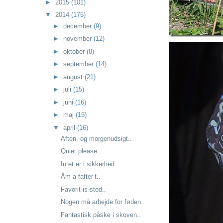
►
2015
(101)
▼
2014
(175)
►
december
(9)
►
november
(12)
►
oktober
(8)
►
september
(14)
►
august
(21)
►
juli
(15)
►
juni
(16)
►
maj
(15)
▼
april
(16)
Aften- og morgenudsigt..
Quiet please..
Intet er i sikkerhed..
Åm a fatter’t..
Favorit-is-sted..
Nogen må arbejde for føden..
Fantastisk påske i skoven..