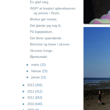
En glad væg..
INSP! et kreativt oplevelsesrum
og univers i Roski...
Øvelse gør mester..
Det glæder jeg mig til..
På legepladsen..
Det bliver spændende..
Blomster og traner i skoven..
Skovens konge..
Øjenkontakt..
►
marts
(15)
►
februar
(23)
►
januar
(11)
►
2013
(265)
►
2012
(412)
►
2011
(653)
►
2010
(640)