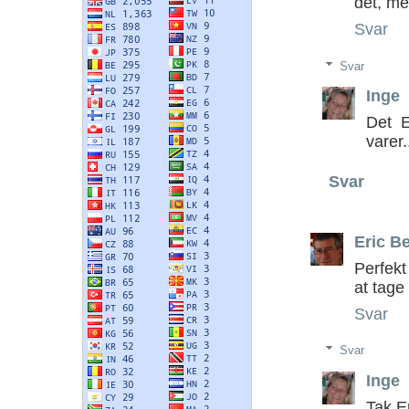
det, me
Svar
Svar
Inge
Det E
varer..
Svar
Eric B
Perfekt
at tage
Svar
Svar
Inge
Tak Er